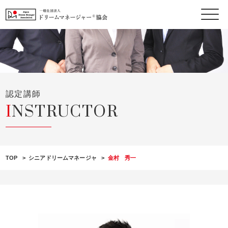
S
k
i
p
t
o
c
認定講師
o
INSTRUCTOR
n
t
e
n
t
TOP
>
シニアドリームマネージャ
>
金村 秀一