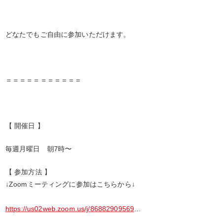
どなたでもご自由に参加いただけます。
＝＝＝＝＝＝＝＝＝＝＝
【 開催日 】
毎週月曜日 朝7時〜
【 参加方法 】
↓Zoomミーティングに参加はこちらから↓
https://us02web.zoom.us/j/86882909569
…