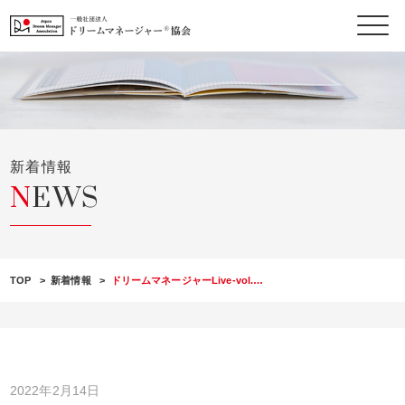
S
k
i
p
t
o
c
新着情報
o
NEWS
n
t
e
n
t
TOP
>
新着情報
>
ドリームマネージャーLive-vol.…
2022年2月14日